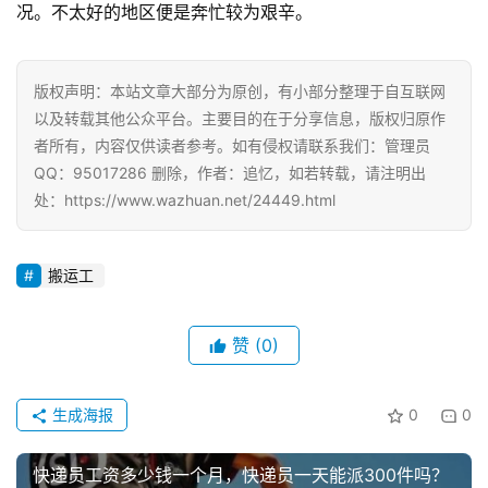
首
况。不太好的地区便是奔忙较为艰辛。
页
版权声明：本站文章大部分为原创，有小部分整理于自互联网
以及转载其他公众平台。主要目的在于分享信息，版权归原作
挖
者所有，内容仅供读者参考。如有侵权请联系我们：管理员
赚
QQ：95017286 删除，作者：追忆，如若转载，请注明出
简
处：https://www.wazhuan.net/24449.html
评
登录
注册
搬运工
手
赚
A
赞
(0)
P
P
生成海报
0
0
快递员工资多少钱一个月，快递员一天能派300件吗？