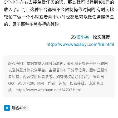
简
3个小时左右去接单做任务的话，那么就可以挣到100元的
评
收入了。而且这种平台都是不会限制操作时间的,有时间比
登录
注册
较忙了做一个小时或者两个小时也都是可以做任务赚佣金
的，属于那种多劳多得的兼职。
手
赚
文/
挖小易
   原文链接：
A
http://www.waxiaoyi.com/89.html
P
P
版权声明：本站文章大部分为原创，有小部分整理于自互联网
以及转载其他公众平台。主要目的在于分享信息，版权归原作
者所有，内容仅供读者参考。如有侵权请联系我们：管理员
QQ：95017286 删除，作者：追忆，如若转载，请注明出
处：https://www.wazhuan.net/24202.html
赚钱APP