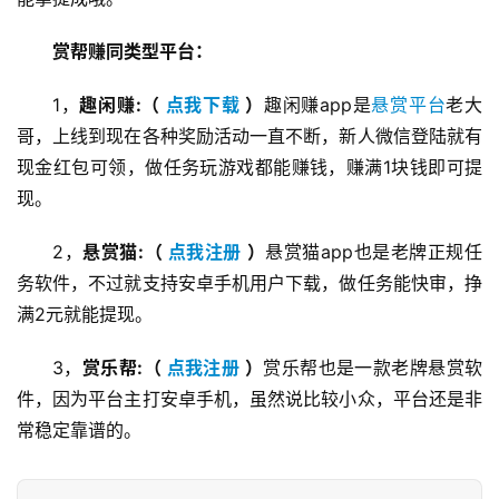
赏帮赚同类型平台：
1，
趣闲赚:（
 点我下载 
）
趣闲赚app是
悬赏平台
老大
哥，上线到现在各种奖励活动一直不断，新人微信登陆就有
现金红包可领，做任务玩游戏都能赚钱，赚满1块钱即可提
现。
首
页
2，
悬赏猫:（ 
点我注册 
）
悬赏猫app也是老牌正规任
务软件，不过就支持安卓手机用户下载，做任务能快审，挣
满2元就能提现。
挖
赚
3，
赏乐帮:（ 
点我注册 
）
赏乐帮也是一款老牌悬赏软
简
件，因为平台主打安卓手机，虽然说比较小众，平台还是非
评
登录
注册
常稳定靠谱的。
手