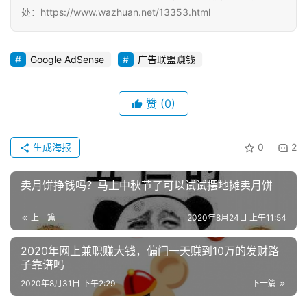
评
登录
注册
处：https://www.wazhuan.net/13353.html
手
Google AdSense
广告联盟赚钱
赚
A
赞
(0)
P
P
生成海报
0
2
卖月饼挣钱吗？马上中秋节了可以试试摆地摊卖月饼
上一篇
2020年8月24日 上午11:54
2020年网上兼职赚大钱，偏门一天赚到10万的发财路
子靠谱吗
2020年8月31日 下午2:29
下一篇