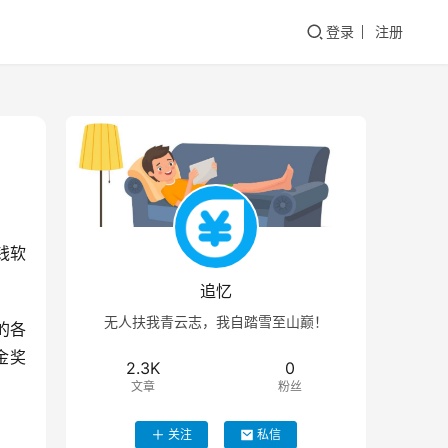
登录
注册
钱软
追忆
无人扶我青云志，我自踏雪至山巅！
的各
金奖
2.3K
0
文章
粉丝
关注
私信