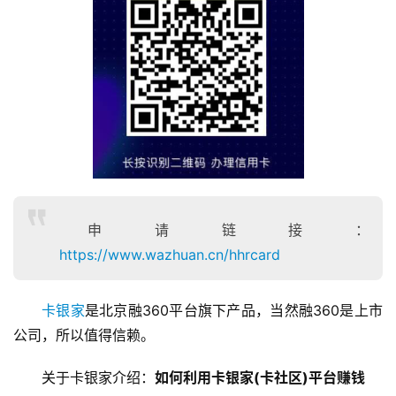
首
页
申请链接：
https://www.wazhuan.cn/hhrcard
挖
赚
卡银家
是北京融360平台旗下产品，当然融360是上市
简
公司，所以值得信赖。
评
登录
注册
关于卡银家介绍：
如何利用卡银家(卡社区)平台赚钱 