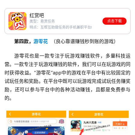
首
页
红赏吧
点击下载
类型：悬赏任务
特点：互帮互助做任务的手机兼职平台!
挖
赚
第四款，
游零花
  （良心靠谱赚钱秒到账的游戏）
简
评
游零花也是一款专注于玩游戏赚钱软件，多量科技运
登录
注册
营。一款专注于玩游戏赚钱的软件，我们可以在玩游戏的同
时获得收益。“游零花”app中的游戏在平台中有比较固定的
手
试玩任务和奖励。在平台中既可以玩游戏完成试玩任务赚奖
赚
励，还可以参与平台中的各种活动赚钱，且都是免费参与
A
的。
P
P