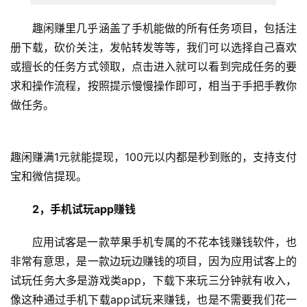
趣闲赚里几乎涵盖了手机能做的所有任务项目，包括注
册下载，砍价关注，发帖转发等等，我们可以选择自己喜欢
或擅长的任务方式领取，点击进入就可以看到完成任务的要
首
页
求和操作流程，按照提示慢慢操作即可，相当于手把手教你
做任务。
挖
赚
趣闲赚满1元就能提现，100元以内都是秒到账的，支持支付
简
宝和微信提现。
评
登录
注册
2，手机试玩app赚钱
应用试客是一款苹果手机专属的不花本钱赚钱软件，也
手
赚
非常有意思，是一款边玩边赚钱的项目，因为应用试客上的
A
试玩任务大多是游戏类app，下载下来玩三分钟就有收入，
P
像这种通过手机下载app试玩来赚钱，也是不需要我们花一