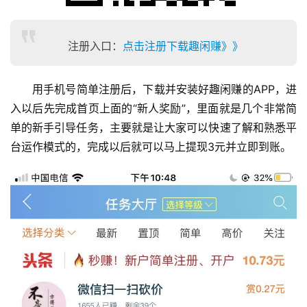
注册入口：
点击注册下载趣闲赚》》
用手机号简单注册后，下载并安装好趣闲赚的APP，进
首
页
入以后先完成首页上面的“新人奖励”，里面就是几个非常简
单的新手引导任务，主要就是让大家可以快速了解和熟悉平
台运作模式的，完成以后就可以马上提现3元并立即到账。
挖
赚
简
评
登录
注册
手
赚
A