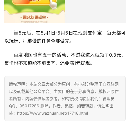
满5元后，在5月1日-5月5日提现到支付宝！每天都可
首
以玩玩，把能做的任务全部做完。
页
百度地图也有五一的活动，不过我进入就领了0.3元，
集卡也不知道能不能集齐，还要满1元提现。
挖
赚
简
版权声明：本站文章大部分为原创，有小部分整理于自互联网
评
登录
注册
以及转载其他公众平台。主要目的在于分享信息，版权归原作
者所有，内容仅供读者参考。如有侵权请联系我们：管理员
QQ：95017286 删除，作者：追忆，如若转载，请注明出
手
处：https://www.wazhuan.net/17718.html
赚
A