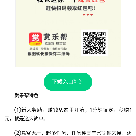
首
下载入口》》
页
赏乐帮特色
挖
①新人奖励，赚钱从这里开始，1分钟搞定，秒赚1
赚
元，就是这么简单。
简
评
登录
注册
②悬赏大厅，超多任务，任务种类丰富等你来接，还