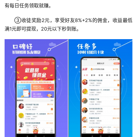
有每日任务领取就赚。
手
③收徒奖励2元，享受好友8%+2%的佣金，收益最低
赚
满1元即可提现，20元以下秒到账。
A
P
P