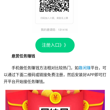
注册入口》》
悬赏任务赚钱
手机做任务赚钱方法相对比较热门，如
趣闲赚
平台，可
以通过下面二维码或链接免费注册，然后安装好APP即可打
开平台开始接任务赚钱。