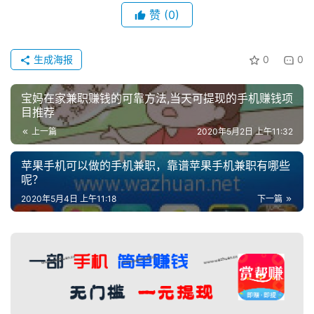
赞
(0)
生成海报
0
0
宝妈在家兼职赚钱的可靠方法,当天可提现的手机赚钱项
目推荐
上一篇
2020年5月2日 上午11:32
苹果手机可以做的手机兼职，靠谱苹果手机兼职有哪些
呢？
2020年5月4日 上午11:18
下一篇