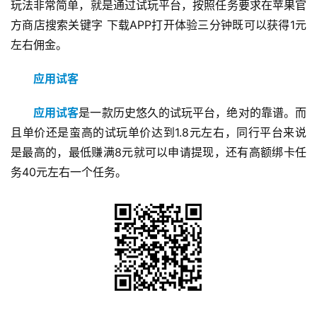
玩法非常简单，就是通过试玩平台，按照任务要求在苹果官
方商店搜索关键字 下载APP打开体验三分钟既可以获得1元
左右佣金。
应用试客
应用试客
是一款历史悠久的试玩平台，绝对的靠谱。而
且单价还是蛮高的试玩单价达到1.8元左右，同行平台来说
是最高的，最低赚满8元就可以申请提现，还有高额绑卡任
务40元左右一个任务。