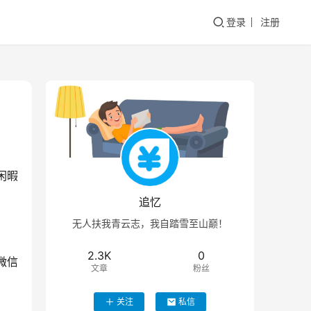
登录
注册
闲暇
追忆
无人扶我青云志，我自踏雪至山巅！
2.3K
0
微信
文章
粉丝
关注
私信