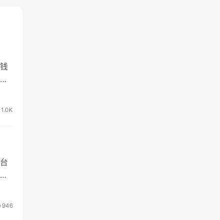
钱
软
1.0K
台
户
946