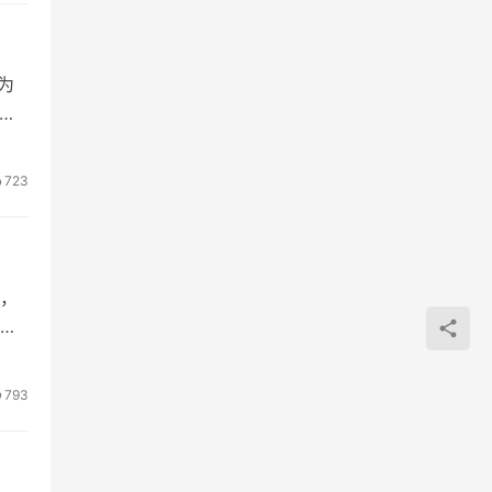
为
没
723
，
功
793