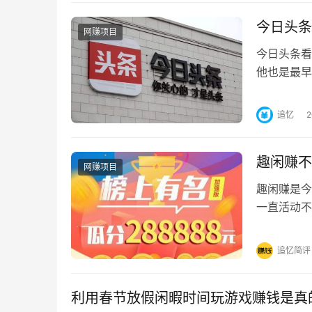
今日头条
网赚项目
今日头条看
他也是最早
有看新闻赚
追忆
趣闲赚不
网赚项目
趣闲赚是今
一直活动不
能，和拼多
追忆简评
利用春节放假闲暇时间玩游戏赚钱是真