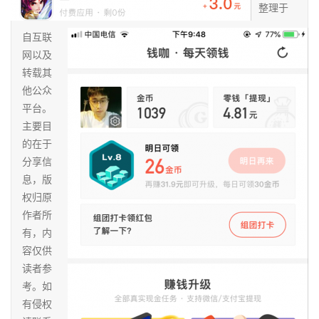
整理于
首
页
自互联
网以及
转载其
挖
他公众
赚
平台。
简
主要目
评
的在于
登录
注册
分享信
息，版
手
权归原
赚
作者所
A
有，内
P
容仅供
P
读者参
考。如
有侵权