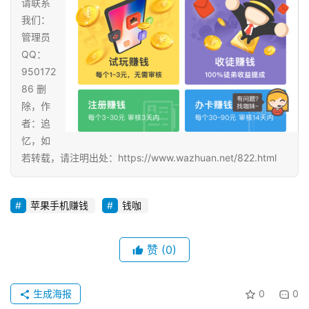
请联系
我们：
管理员
QQ：
950172
86 删
除，作
者：追
忆，如
若转载，请注明出处：https://www.wazhuan.net/822.html
苹果手机赚钱
钱咖
赞
(0)
生成海报
0
0