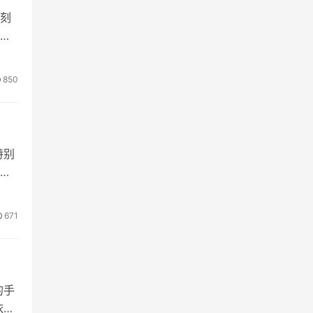
刻
做
850
特别
671
的手
依然