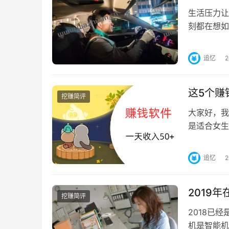
生活压力让
刻都在想如
兼职挣些额
追忆
这5个赚
挖赚简评
大家好，我
是适合女生
吧，手上有
追忆
2019
挖赚简评
2018已
机是智能机