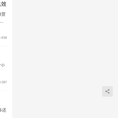
见效
悬赏
实
458
个小
287
多还