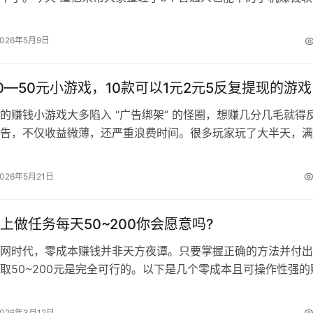
赏帮赚APP：是一款靠谱的手机…
2026年5月9日
0—50元小游戏，10款可以1元2元5反复提现的游戏
的赚钱小游戏大多陷入 “广告绑架” 的怪圈，想赚几分几毛就得
告，不仅收益微薄，还严重浪费时间。很多玩家玩了大半天，满
花缭乱，最后到手的钱连一杯奶…
2026年5月21日
上做任务每天50~200你会愿意吗?
网时代，零成本赚钱并非天方夜谭。只要掌握正确的方法并付出
取50~200元是完全可行的。以下是几个零成本且可操作性强的
合大多数人尝试。 做任务赚钱操…
2026年3月12日