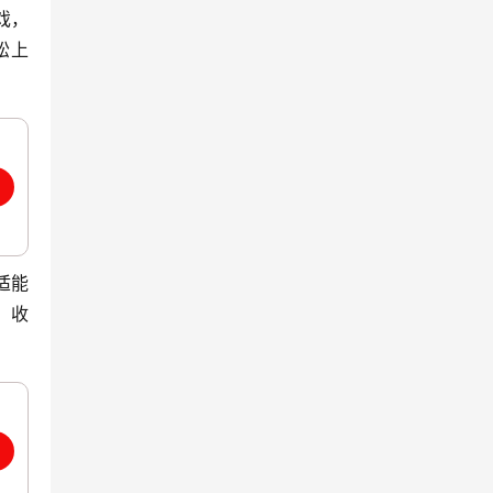
戏，
松上
适能
，收