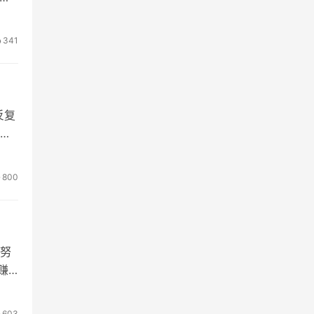
341
反复
屏
800
努
赚
603