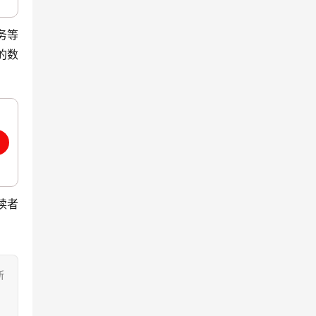
务等
的数
读者
所