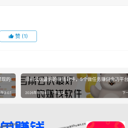
赞
(1)
提现的
目前公认最好的赚钱软件，5个做任务赚佣金的平
午3:07
2026年5月24日 下午9:14
下