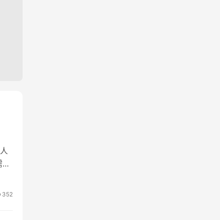
人
需求
352