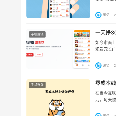
件。 1，
追忆
一天挣3
手机赚钱
如今市面上
观看冗长广
广告让人眼
追忆
零成本线
手机赚钱
在当今互联
力，每天赚
钱软件，适
追忆