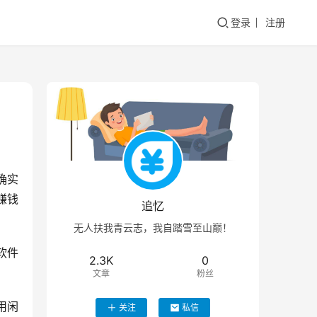
登录
注册
确实
赚钱
追忆
无人扶我青云志，我自踏雪至山巅！
软件
2.3K
0
文章
粉丝
用闲
关注
私信