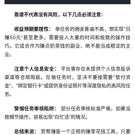
首
靠谱不代表没有风险，以下几点必须注意：
页
收益预期要理性：
 单任务的佣金普遍不高，想实现“日
赚50元”甚至更多，需要投入大量的时间和极致的操作技
挖
巧。它适合作为赚点奶茶钱的副业，绝不能当成稳定的主
赚
业。
简
评
登录
注册
注意个人信息安全：
 平台曾存在未提供个人信息投诉
渠道等合规瑕疵。在做任务时，坚决不要接需要“垫付资
金”、“绑定银行卡”或提供身份证照片等深度隐私的高风险任
手
赚
务。
A
P
警惕任务审核陷阱：
 部分任务审核标准严格，如果没
P
按细节操作，容易出现“白忙活”的情况。
总结来说：
 赏帮赚是一个正规的赚零花钱工具，只要