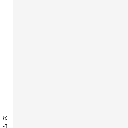
，操
，打