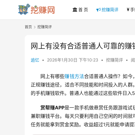
首 页
挖赚简评
手
首页
挖赚简评
网上有没有合适普通人可靠的赚
追忆
•
2026年1月30日 下午10:23
•
挖赚简评
•
阅
网上有哪些
赚钱方法
合适普通人操作？如今
正规赚钱途径，适合不同技能和时间投入的人群。‌今天追忆就来分享几款通过做悬赏任务、问卷调查、游戏试玩
的手机赚钱软件。普通人也能通过这些软件日入50
赏帮赚APP
是一款手机做悬赏任务跟游戏试
兼职赚钱平台。每天只要利用自己空闲的时间就
任务就能拿到赏金奖励。收益超过1元就能申请提