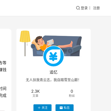
登录
注册
告等
追忆
无人扶我青云志，我自踏雪至山巅！
时间
2.3K
0
完成
文章
粉丝
关注
私信