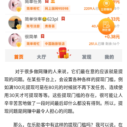
首
页
挖
赚
 对于很多做网赚的人来说，它们最在意的应该就是提
简
现的问题。在某些平台上，会设置各种各样的提现门槛，例
评
登录
注册
如满100元提现可是在80元的时候就不再下发任务、连续使
用30天才可提现等等。这些提现门槛的存在，很可能让人
辛辛苦苦地做了一段时间最后却什么都没有得到。所以，提
手
现问题是网赚中最令人担心的问题。
赚
A
那么，在乐助客中有这样的提现门槛吗？我可以说，在
P