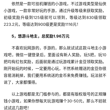
依然是一款可挂机赚钱的小游戏，不过游戏类型是仙侠
小游戏，一款非常好玩的手游，通过升级等级来获取奖励，
初级奖励升级到125级就可以领到，等级达到830级领取
223.2元，等级达到900级更是奖励1116元！
5，悠游斗地主，总奖励1.96万元
不喜欢玩网游的，手游的，那么就试试这款斗地主小游
首
戏吧，微信一键登录后，里面设有新人奖励，玩5把，玩10
页
把均有红包奖励，后面就是通过玩游戏累计金豆领取奖励。
刚开始玩的时候，一定要用心玩，不然系统赠送的金豆你很
容易消耗掉，我们要用系统送的金币来免费赚钱。玩法就不
挖
说了，大家都懂得。
赚
简
以上游戏都是无门槛参与的，都是有版权版号的正规赚
评
登录
注册
钱小游戏，如果你想每天玩游戏赚个30-50元，那么不妨就
试试这几款吧！​​​​