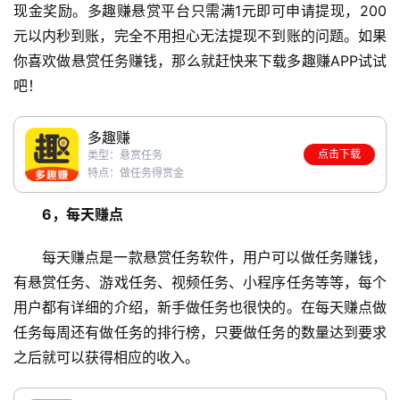
现金奖励。多趣赚悬赏平台只需满1元即可申请提现，200
元以内秒到账，完全不用担心无法提现不到账的问题。如果
你喜欢做悬赏任务赚钱，那么就赶快来下载多趣赚APP试试
吧！
多趣赚
点击下载
类型：悬赏任务
首
特点：做任务得赏金
页
6，每天赚点
每天赚点是一款悬赏任务软件，用户可以做任务赚钱，
挖
有悬赏任务、游戏任务、视频任务、小程序任务等等，每个
赚
简
用户都有详细的介绍，新手做任务也很快的。在每天赚点做
评
任务每周还有做任务的排行榜，只要做任务的数量达到要求
登录
注册
之后就可以获得相应的收入。
手