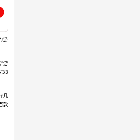
的游
”游
33
好几
百款