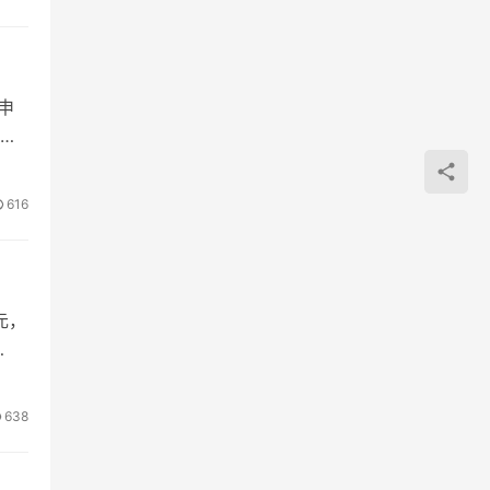
申
如
616
元，
638