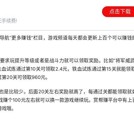
点击下载
手续费!
p导航“更多赚钱”栏目，游戏频道每天都会更新上百个可以赚钱
要求玩提升等级或者是战斗力就可以领取奖励。比如“将军威武
血试炼通过第10关可领取2.4元，铁血试炼通过第15关就能领取
第20关可领取960元。
励也是比较少。后面20关左右奖励就高了，每通过关都能领取就
戏赚个100元左右就可以换一款游戏继续玩。赏帮赚平台中有上
游戏哦。