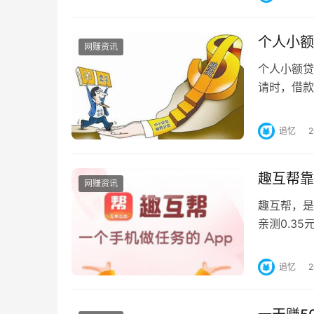
个人小额
网赚资讯
个人小额贷
请时，借款
果是商户还
追忆
趣互帮靠
网赚资讯
趣互帮，是
亲测0.3
3000金币
追忆