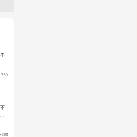
，不
760
不
觉
668