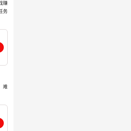
戏赚
任务
，难