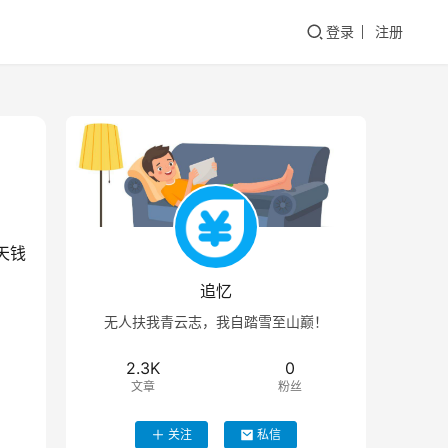
登录
注册
天钱
追忆
无人扶我青云志，我自踏雪至山巅！
2.3K
0
文章
粉丝
关注
私信