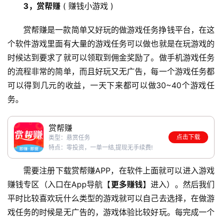
3，赏帮赚
 ( 赚钱小游戏 )
赏帮赚是一款简单又好玩的做游戏任务挣钱平台，在这
个软件游戏里面有大量的游戏任务可以做也就是在玩游戏的
首
时候达到要求了就可以领取到佣金奖励了。做手机游戏任务
页
的流程非常的简单，而且好玩又无广告，每一个游戏任务都
可以得到几元的收益，一天下来都可以做30~40个游戏任
务。
挖
赚
赏帮赚
简
点击下载
类型：悬赏任务
评
登录
注册
特点：零投资，一单一结,提现无手续费!
需要注册下载赏帮赚APP，在软件上面就可以进入游戏
手
赚钱专区（入口在App导航【
更多赚钱
】进入）。然后我们
赚
平时比较喜欢玩什么类型的游戏就可以自己去选择，在做游
A
戏任务的时候是无广告的，游戏体验比较好玩。每完成一个
P