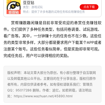
豆豆钻
挖
点击下载
类型：游戏试玩
赚
特点：提供了许多有趣的试用任务和应用赚钱任务
简
评
登录
注册
赏帮赚跟趣闲赚是目前非常受欢迎的悬赏任务赚钱软
件。它们提供了多种任务类型，包括问卷调查、试玩游戏、
看广告等。其中，一分钟赚十元的任务也不在少数。这些任
手
务的类型非常多样，大部分都是要求用户下载某个APP或者
赚
注册某个账号。这些任务看似简单，但是奖励却非常可观。
A
P
完成任务后，用户可以获得相应的奖励。
P
版权声明：本站文章大部分为原创，有小部分整理于自互联网
以及转载其他公众平台。主要目的在于分享信息，版权归原作
者所有，内容仅供读者参考。如有侵权请联系我们：管理员
QQ：95017286 删除，作者：追忆，如若转载，请注明出
处：https://www.wazhuan.net/45890.html