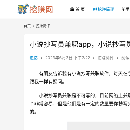
首 页
挖赚简评
手
首页
挖赚简评
小说抄写员兼职app，小说抄写
追忆
•
2023年6月3日 下午2:22
•
挖赚简评
•
阅读 
有朋友告诉我有小说抄写兼职软件，每天在
跟我一样有疑问。
小说抄写员兼职是不可靠的，目前网络上兼
个非常容易，但是他们是有一定的数量要你抄写
的。