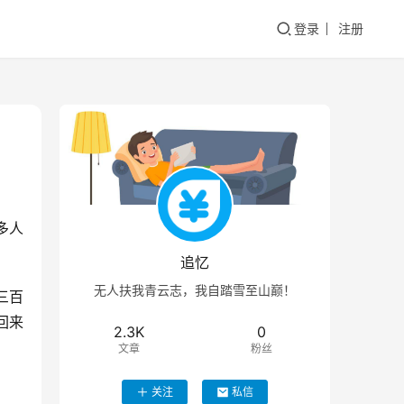
登录
注册
多人
追忆
无人扶我青云志，我自踏雪至山巅！
三百
回来
2.3K
0
文章
粉丝
关注
私信