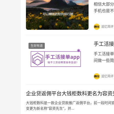
相信大部分
手机也是不
赚到了生活
追忆简评
手工活接
生财有道
手工活接单
间做一些简
接单平台有
追忆简评
企业贷返佣平台大钱柜数科更名为容资
大钱柜数科是一款企业贷款推广返佣平台，前一段时间官方实
变更为新名称“容资先生”，并…