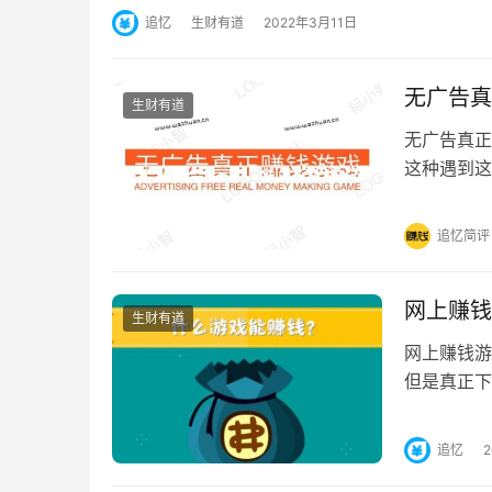
追忆
生财有道
2022年3月11日
无广告真
生财有道
无广告真正
这种遇到这
告，而且这
追忆简评
网上赚钱
生财有道
网上赚钱游
但是真正下
就是提现需
追忆