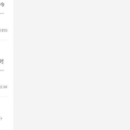
今
上
810
时
活
2.3K
级，