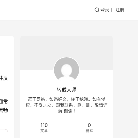
登录
注册
并反
转载大师
逛于网络，如遇好文，转于挖赚。如有侵
通常
权、不妥之处，跟我联系，删，删，敬请谅
流畅
解 谢谢 !
110
0
文章
粉丝