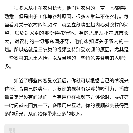
很多人从小在农村长大，他们对农村的一草一木都特别
熟悉，但是由于工作等各种原因，很多人常年不在农村。每
当看到关于农村的视频时，就会立刻唤醒起内心对农村的渴
首
望，以及对家乡的那份特殊情怀。有的人是从小在城市长
页
大，对农村的一切都充满好奇，他们想知道关于农村的一
切。所以这就是三农类的视频会特别受欢迎的原因，尤其是
一些农村的风土人情，以及当地的一些特色美食看的人特别
挖
多。
赚
简
知道了哪些内容受欢迎后，你就可以根据自己的情况来
评
登录
注册
选择适合自己的类型，只要你的视频有足够的吸引力，播放
量肯定是没有问题的。当有用户在视频下方评论时，最好第
一时间就去回复一下，多跟用户互动，你的视频就会获得更
手
多的曝光，从而给你带来更多的收入。
赚
A
P