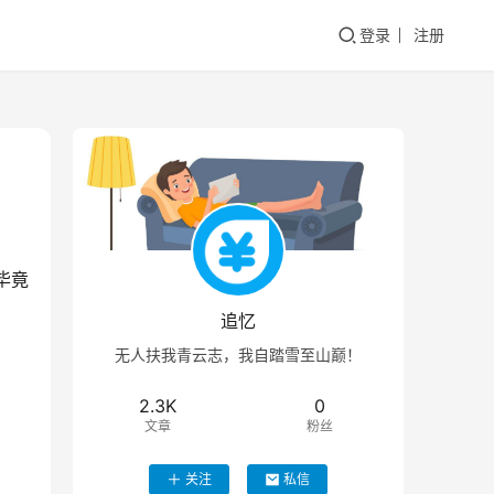
登录
注册
毕竟
。
追忆
无人扶我青云志，我自踏雪至山巅！
2.3K
0
文章
粉丝
关注
私信