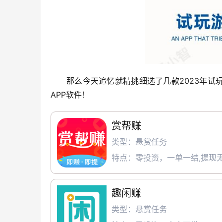
那么今天追忆就精挑细选了几款2023年试
APP软件！
赏帮赚
类型：悬赏任务
特点：零投资，一单一结,提现无
趣闲赚
类型：悬赏任务