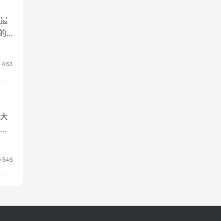
最
的
463
大
粹
546