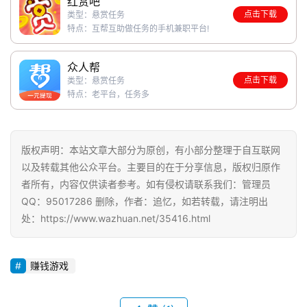
红赏吧
点击下载
类型：悬赏任务
特点：互帮互助做任务的手机兼职平台!
首
众人帮
页
点击下载
类型：悬赏任务
特点：老平台，任务多
挖
赚
版权声明：本站文章大部分为原创，有小部分整理于自互联网
简
以及转载其他公众平台。主要目的在于分享信息，版权归原作
评
者所有，内容仅供读者参考。如有侵权请联系我们：管理员
登录
注册
QQ：95017286 删除，作者：追忆，如若转载，请注明出
处：https://www.wazhuan.net/35416.html
手
赚
赚钱游戏
A
P
P