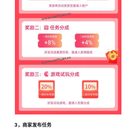
首
页
挖
赚
简
评
登录
注册
手
赚
A
P
P
3，商家发布任务