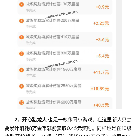
挖
赚
简
评
登录
注册
手
赚
A
P
P
2，开心猎龙人 
也是一款休闲小游戏，在这里新人只需
要累计消耗8万金币就能获取0.45元奖励。同样也是在10级