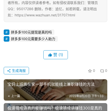
者所有，内容仅供读者参考。如有侵权请联系我们：管理员
QQ：95017286 删除，作者：追忆，如若转载，请注明出
处：https://www.wazhuan.net/31707.html
拼多多100元提现是真的吗
拼多多100元需要多少人助力
赞
(1)
生成海报
0
0
宝妈上班族在家一部手机就能线上兼职赚钱的方法
上一篇
2022年9月20日 下午1:33
极速猜成语真的能赚钱吗？极速猜成语赚钱300是真的