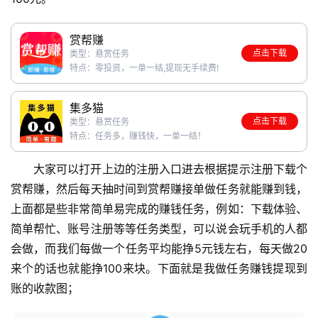
赏帮赚
点击下载
类型：悬赏任务
特点：零投资，一单一结,提现无手续费!
集多猫
点击下载
类型：悬赏任务
首
特点：任务多，赚钱快，一单一结！
页
大家可以打开上边的注册入口进去根据提示注册下载个
赏帮赚，然后每天抽时间到赏帮赚接单做任务就能赚到钱，
挖
上面都是些非常简单易完成的赚钱任务，例如：下载体验、
赚
简单帮忙、账号注册等等任务类型，可以说会玩手机的人都
简
会做，而我们每做一个任务平均能挣5元钱左右，每天做20
评
登录
注册
来个的话也就能挣100来块。下面就是我做任务赚钱提现到
账的收款图；
手