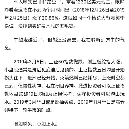
有人嘲笑巴菲特踏空了，拿着1230亿美元现金，眼睁
睁看着道指在不到两个月时间里（2018年12月26日至2019
年2月25日）涨了20.86%。这就如同一个拾荒大爷嘲笑李
嘉诚，没挣到卖矿泉水瓶的五毛钱。
牛越走越近了，但熊还没离去，我在聆听远方牛的气
息。
2019年3月5日，上证50指数微跌，创业板综指大涨，
小盘股通常是滞后见底滞后见顶的。上证指数五日均量开始
拐头往下，退潮已经开始，火箭燃料已经耗尽，上涨时空都
已到，但惯性犹存，我在闭目养神。激进投资者可以上证指
数收盘跌破19日均线为止损保护，保守投资者可以游山玩
水。2019年3月**日或是反抽买点，2019年11月**日是满仓
迎接下一轮牛市的时点。
首
页
腿如脱兔，心如止水。