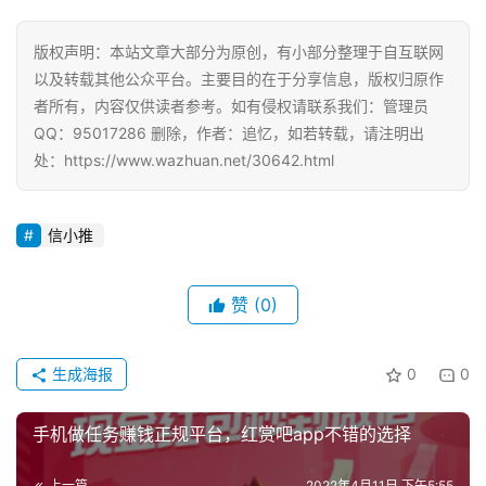
页
版权声明：本站文章大部分为原创，有小部分整理于自互联网
以及转载其他公众平台。主要目的在于分享信息，版权归原作
挖
者所有，内容仅供读者参考。如有侵权请联系我们：管理员
赚
QQ：95017286 删除，作者：追忆，如若转载，请注明出
简
处：https://www.wazhuan.net/30642.html
评
登录
注册
信小推
手
赚
赞
(0)
A
P
P
生成海报
0
0
手机做任务赚钱正规平台，红赏吧app不错的选择
上一篇
2022年4月11日 下午5:55