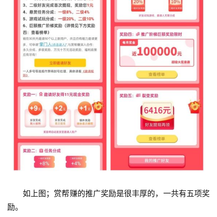
首
页
挖
赚
简
评
登录
注册
手
如上图；赏帮赚的推广奖励是很丰厚的，一共有五项奖
赚
励。
A