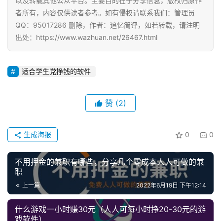
以及转载其他公众平台。主要目的在于分享信息，版权归原作
者所有，内容仅供读者参考。如有侵权请联系我们：管理员
QQ：95017286 删除，作者：追忆简评，如若转载，请注明
出处：https://www.wazhuan.net/26467.html
适合学生党挣钱的软件
赞
(2)
生成海报
0
0
不用押金的兼职有哪些，分享几个零成本人人可做的兼
职
上一篇
2022年6月19日 下午12:14
什么游戏一小时赚30元（人人可每小时挣20-30元的游
戏软件）