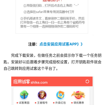
挖
赚
简
评
登录
注册
注册：
点击安装应用试客APP》》
手
赚
完成下载安装，在做任务之前会提示你下载一个任务钥
A
匙，安装好以后跟着步骤完成授权设置，打开钥匙软件就会
P
自己跳转到应用试客这个平台了。
P