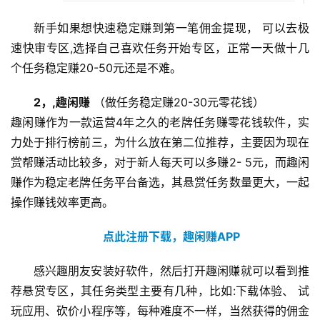
新手如果想快速稳定赚到第一笔佣金提现， 可以去极
首
速快审专区,选择自己喜欢任务开始专区，正常一天做十几
页
个任务稳定赚20-50元还是不难。
2，,趣闲赚
 （做任务稳定赚20-30元零花钱）
挖
趣闲赚作为一款运营4年之久的老牌任务赚零花钱软件，实
赚
力处于排行榜前三，为什么放在第二位推荐，主要因为现在
简
赏帮赚活动比较多，对于新人每天可以多赚2- 5元，而趣闲
评
登录
注册
赚作为稳定老牌任务平台备选，其悬赏任务数量更大，一起
操作赚钱效率更高。
手
点此注册下载，趣闲赚APP
赚
A
感兴趣朋友安装好软件，然后打开趣闲赚就可以看到推
P
荐悬赏专区，其任务类型主要有几种，比如:下载体验、 试
P
玩应用、砍价小程序等，每种难度不一样，当然获得的佣金