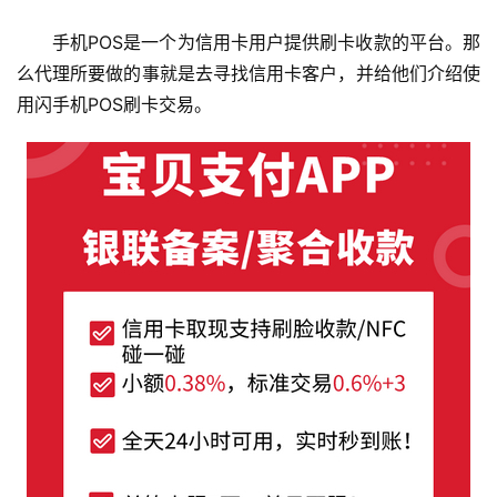
首
手机POS是一个为信用卡用户提供刷卡收款的平台。那
页
么代理所要做的事就是去寻找信用卡客户，并给他们介绍使
用闪手机POS刷卡交易。
挖
赚
简
评
登录
注册
手
赚
A
P
P