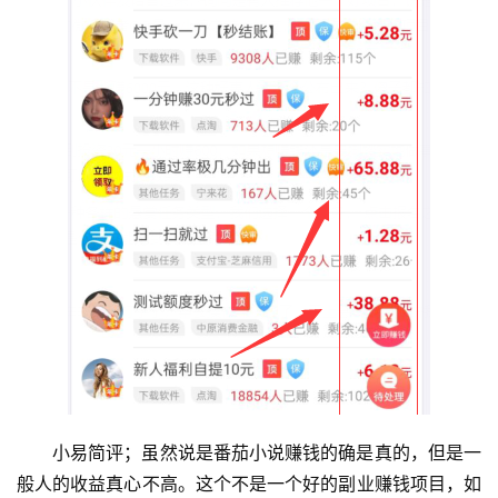
首
页
挖
赚
简
评
登录
注册
手
赚
A
P
P
小易简评；虽然说是番茄小说赚钱的确是真的，但是一
般人的收益真心不高。这个不是一个好的副业赚钱项目，如