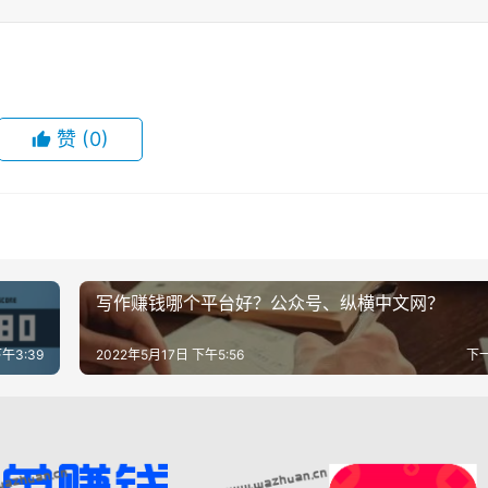
赞
(0)
台
写作赚钱哪个平台好？公众号、纵横中文网？
午3:39
2022年5月17日 下午5:56
下