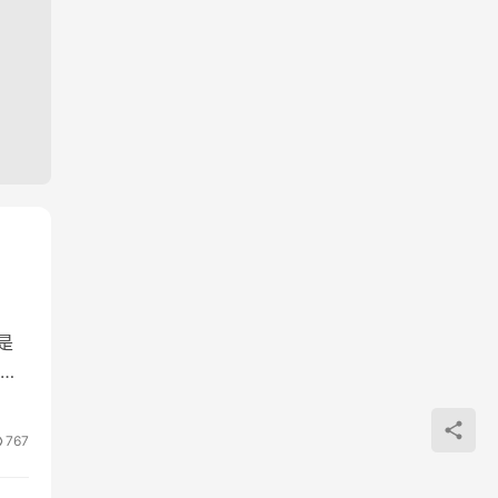
是
择
767