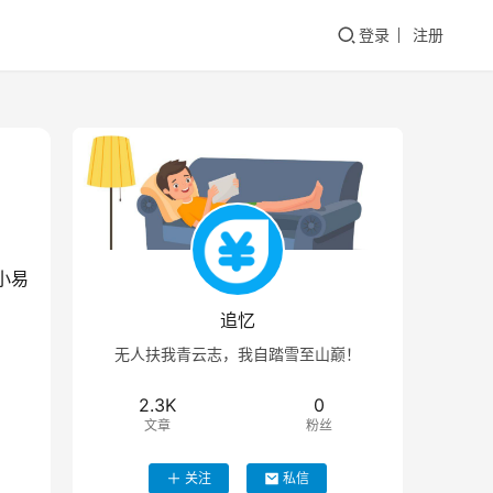
登录
注册
小易
追忆
无人扶我青云志，我自踏雪至山巅！
2.3K
0
文章
粉丝
关注
私信