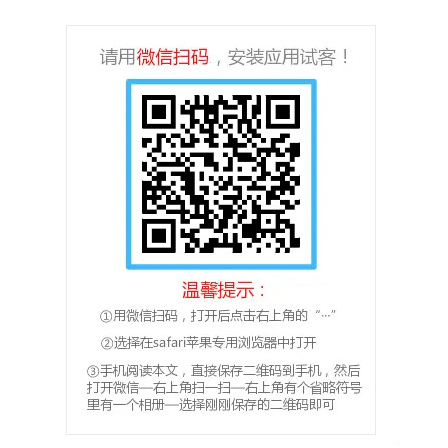
首
页
挖
赚
简
评
登录
注册
手
赚
A
P
P