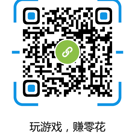
首
页
挖
赚
简
评
登录
注册