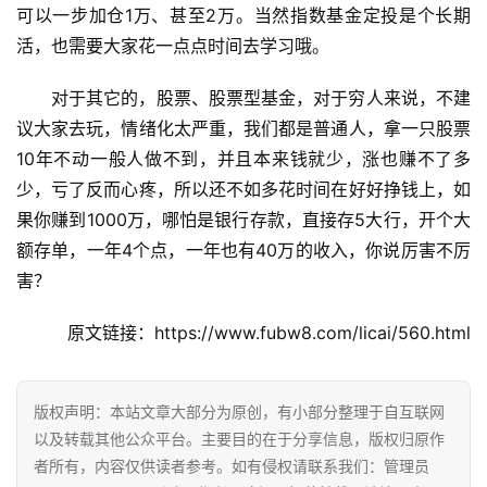
可以一步加仓1万、甚至2万。当然指数基金定投是个长期
活，也需要大家花一点点时间去学习哦。
挖
赚
对于其它的，股票、股票型基金，对于穷人来说，不建
简
议大家去玩，情绪化太严重，我们都是普通人，拿一只股票
评
登录
注册
10年不动一般人做不到，并且本来钱就少，涨也赚不了多
少，亏了反而心疼，所以还不如多花时间在好好挣钱上，如
果你赚到1000万，哪怕是银行存款，直接存5大行，开个大
手
额存单，一年4个点，一年也有40万的收入，你说厉害不厉
赚
A
害？
P
P
原文链接：https://www.fubw8.com/licai/560.html
版权声明：本站文章大部分为原创，有小部分整理于自互联网
以及转载其他公众平台。主要目的在于分享信息，版权归原作
者所有，内容仅供读者参考。如有侵权请联系我们：管理员