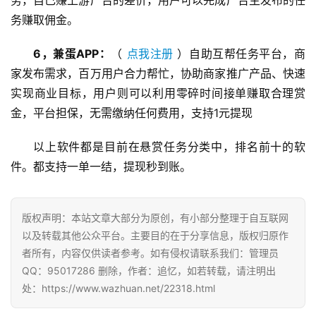
务，自己赚上游广告的差价，用户可以完成广告主发布的任
务赚取佣金。
6，兼蛋APP：
（ 
点我注册
 ）自助互帮任务平台，商
家发布需求，百万用户合力帮忙，协助商家推广产品、快速
实现商业目标，用户则可以利用零碎时间接单赚取合理赏
金，平台担保，无需缴纳任何费用，支持1元提现
首
页
以上软件都是目前在悬赏任务分类中，排名前十的软
件。都支持一单一结，提现秒到账。
挖
赚
版权声明：本站文章大部分为原创，有小部分整理于自互联网
简
以及转载其他公众平台。主要目的在于分享信息，版权归原作
评
登录
注册
者所有，内容仅供读者参考。如有侵权请联系我们：管理员
QQ：95017286 删除，作者：追忆，如若转载，请注明出
处：https://www.wazhuan.net/22318.html
手
赚