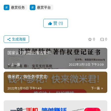
A
悬赏任务
悬赏平台
P
P
赞
(1)
生成海报
0
0
国家认可的副业赚钱软件
上一篇
2022年3月13日 下午3:09
微米君，做任务得赏金
2022年3月15日 下午1:43
下一篇