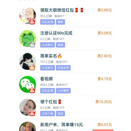
挖
赚
简
评
登录
注册
手
赚
A
P
P