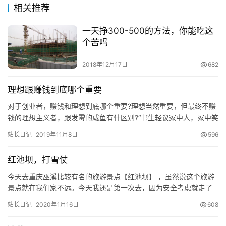
相关推荐
一天挣300-500的方法，你能吃这
个苦吗
2018年12月17日
682
理想跟赚钱到底哪个重要
对于创业者，赚钱和理想到底哪个重要?理想当然重要，但最终不赚
钱的理想主义者，跟发霉的咸鱼有什区别?“书生轻议冢中人，冢中笑
尔书生气”，理论是灰色的，生命之树常青。 不要靠书本教条、…
站长日记
2019年11月8日
596
红池坝，打雪仗
今天去重庆巫溪比较有名的旅游景点【红池坝】 ，虽然说这个旅游
景点就在我们家不远。今天我还是第一次去，因为安全考虑就走了
一半就返回了。 红池坝国家森林公园位于重庆市巫溪县的西北角，
站长日记
2020年1月16日
608
是…