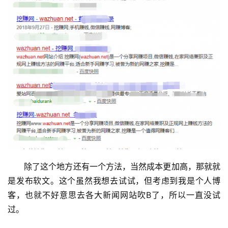
首
页
除了这个地方还有一个方法，当然成本更加高，那就就
是发布软文。这个虽然我想去试试，但考虑到我是个人博
挖
客，也就不好意思去各大新闻网站吹B了，所以一直没试
赚
简
过。
评
登录
注册