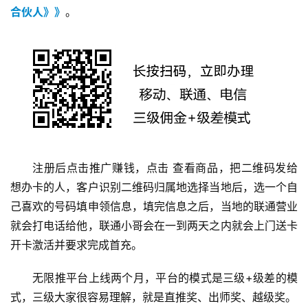
评
登录
注册
合伙人》》
。
手
赚
A
P
P
注册后点击推广赚钱，点击 查看商品，把二维码发给
想办卡的人，客户识别二维码归属地选择当地后，选一个自
己喜欢的号码填申领信息，填完信息之后，当地的联通营业
就会打电话给他，联通小哥会在一到两天之内就会上门送卡
开卡激活并要求完成首充。
无限推平台上线两个月，平台的模式是三级+级差的模
式，三级大家很容易理解，就是直推奖、出师奖、越级奖。