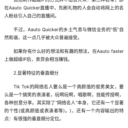
在Aauto Quicker直播中，先刷礼物的人会自动将网上的名
人粉丝引入自己的直播间。
首
页
不过，Aauto Quicker的乡土气息与微信业务的“低”自
然和谐，这一点几乎被大众普遍接受。
挖
如果你有什么好的想法和有趣的想法，在Aauto faster
赚
上做超级IP后，卖货会相当赚钱。
简
评
登录
注册
2.显著特征的垂直细分
Tik Tok的网络名人要么是一个高颜值的俊男美女，要
手
么是一个搞笑的表演者，玩啊玩啊，唱歌啊，技能传授啊，
赚
各种创意分享。其实除了“网络名人”本身，它还有一个显著
A
P
的个性(或高颜值或表演者等)。)，还有一个内容输出的特
P
点：有很强的垂直细分定位。