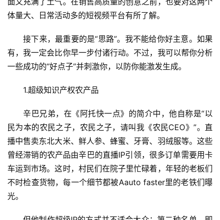
面又充满了土气。在销售高质量的创意之前，也要对这两个
体量大、日常活动多的短视频平台有所了解。
接下来，最重要的是“思路”。我不能给你好主意。如果
有，我一定会比你早一步付诸行动。不过，我可以帮你分析
一些成功的“好点子”并刺激你，以防你能激发生成。
1.超级知识产权农产品
辛巴兄弟，在《阿托快一点》的简介中，他自称是“以
民为本的农民之子，农民之子，请叫我《农民CEO》”。直
播中售卖东北大米、鲜人参、蜂蜜、牙膏、羽绒服等。这些
曾经滞销的农产品由辛巴的直播IP引领，很多订单需要用卡
车运到市场。这时，村民们在院子里忙碌着，年轻的老板们
不时检查货物，每一个细节都被Aauto faster里的老铁们曝
光。
但他制作超级IP的方式并不适合大众：第二种名单，即