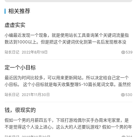
相关推荐
虚虚实实
小编最近发现一个现象，就是使用站长工具查询某个关键词流量指
数达到1000以上。但是把这个关键词优化到第一名后发现根本没
量，一天可能就有十来个IP是从这个关键词来的。 另外就是站长
站长日记
2022年8月19日
539
工…
定一个小目标
最近因为时间比较多，可以用来更新网站，所以决定给自己定一个
小目标。 这个小目标就是每天收集整理5-10篇长尾词文章。虽然挖
赚网上线已经3年多了，也一直保持着更新，不过到目前为止本站…
站长日记
2021年11月30日
530
钱，很现实的
假如一个男的月薪四五千，下班打游戏偶尔买手办周末宅家里，是
不是觉得这个人没上进心，这么大的人还要玩游戏? 假如一个男的年
入百万，下班打游戏偶尔买手办周末宅家里，是不是会觉得这个人