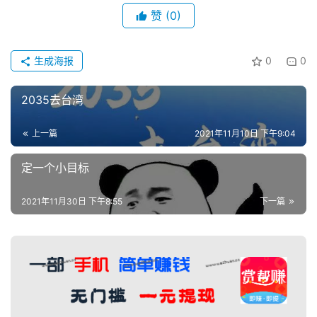
赚
赞
(0)
简
评
登录
注册
生成海报
0
0
手
2035去台湾
赚
A
上一篇
2021年11月10日 下午9:04
P
P
定一个小目标
2021年11月30日 下午8:55
下一篇