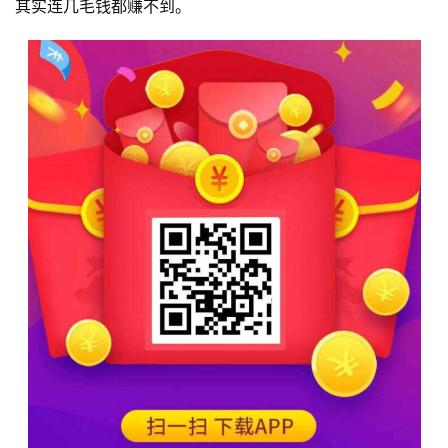
其实连几毛钱都赚不到。