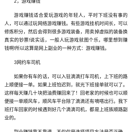
2，游戏赚钱
游戏赚钱适合爱玩游戏的年轻人，平时下班没有事的
首
人，可以通过玩网络游戏赚钱。有些游戏挂机时间长，可以
页
修炼积分，然后会得到很多游戏装备，用卖掉虚拟的装备换
真实的钞票!说实话，一般人玩游戏就图个乐，哪里想到赚
钱啊!所以这算是网上副业的一种方式：游戏赚钱。
挖
赚
3网约车司机
简
评
登录
注册
如果你有车的话，可以入驻滴滴打车司机，上下班的路
上顺便接一单。如果上班怕迟到，就光下班接单就可以了。
这样每天赚几十块把油费赚回来了！回老家的时候也可以顺
手
便接一单顺风车，顺风车平台除了滴滴还有嘀嗒出行。我下
赚
班打车回家的时候遇到好几个滴滴司机，都是上班族顺路副
A
业的。
P
P
副业赚钱靠不靠谱，不仅仅是选择项目方法是否正确，